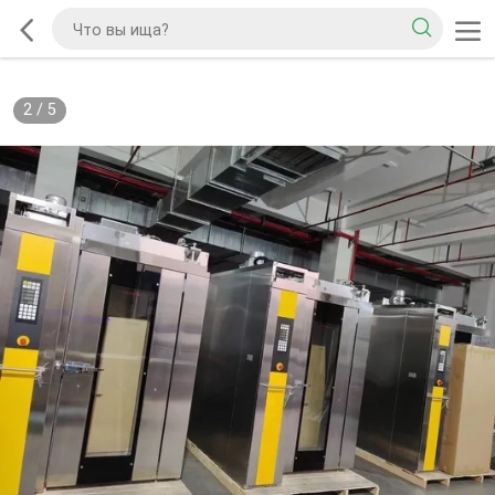
2
/
5