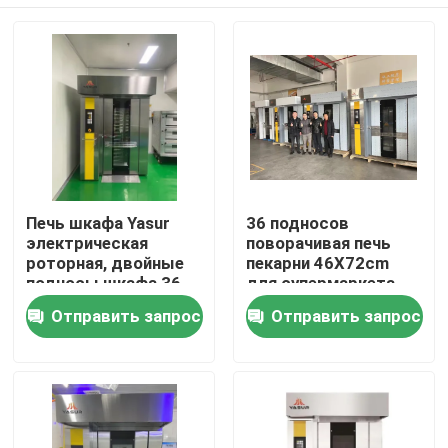
Печь шкафа Yasur
36 подносов
электрическая
поворачивая печь
роторная, двойные
пекарни 46X72cm
подносы шкафа 36
для супермаркета
40X60cm, для печь
Австралии
Дом
Отправить запрос
Отправить запрос
хлеба, торты, Pizz
Woolworths
Товары
Видео