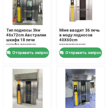
О нас
Тур по фабрике
Тип подносы 3kw
Miwe вводит 36 печь
46x72cm Австралии
в моду подносов
шкафа 18 печи
40X60cm
Контроль качества
шкафа пекарни
коммерчески
одиночные для
роторную для печь
Отправить запрос
Отправить запрос
тортов хлеба
пиццы тортов хлеба
Свяжитесь с нами
Подовая печь для пекарни
Хлебобулочная печь
Печь конвекции пекарни