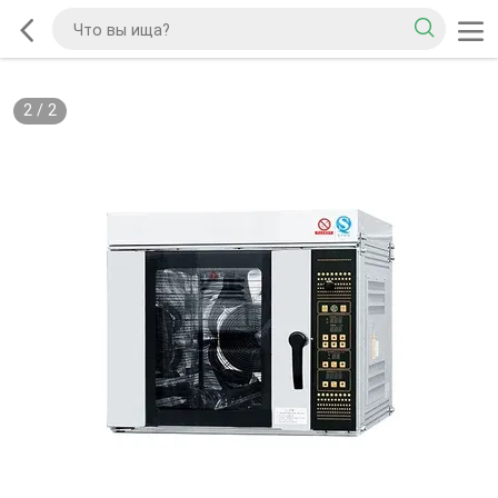
2
/
2