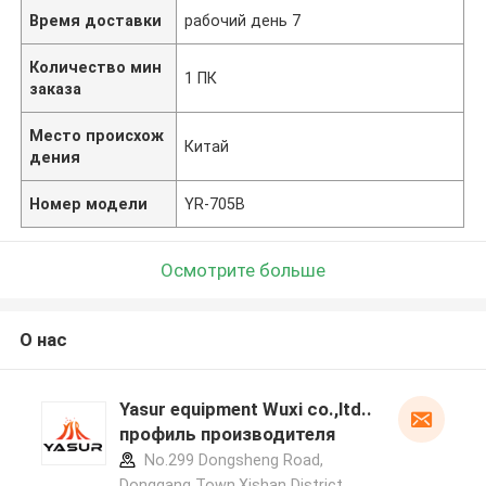
Время доставки
рабочий день 7
Количество мин
1 ПК
заказа
Место происхож
Китай
дения
Номер модели
YR-705B
Осмотрите больше
О нас
Yasur equipment Wuxi co.,ltd..
профиль производителя
No.299 Dongsheng Road,
Donggang Town,Xishan District,