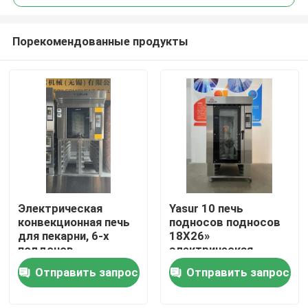
Порекомендованные продукты
Электрическая
Yasur 10 печь
Дом
конвекционная печь
подносов подносов
для пекарни, 6-х
18X26»
поддонов
электрическая
Товары
роторная для
Отправить запрос
Отправить запрос
пекарни
Видео