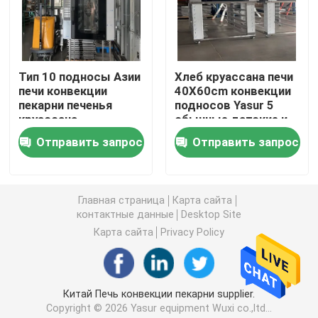
Ретардер Proofer теста
Тип 10 подносы Азии
Хлеб круассана печи
Спиральный смеситель теста
печи конвекции
40X60cm конвекции
пекарни печенья
подносов Yasur 5
круассана
обычные датские и
Делитель теста-округлитель
электрический
печь печенья
Отправить запрос
Отправить запрос
Машина Moulder теста
Главная страница
Карта сайта
контактные данные
Desktop Site
Машина Sheeter теста
Карта сайта
Privacy Policy
Коммерческий планетарный миксер
Китай Печь конвекции пекарни supplier.
Коммерчески чистосердечный замораживатель
Copyright © 2026 Yasur equipment Wuxi co.,ltd...