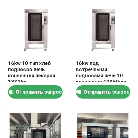
О нас
Тур по фабрике
Контроль качества
16kw 10 тип хлеб
16kw под
подносов печь
встречными
конвекция пекарня
подносами печи 10
Свяжитесь с нами
18X26»
конвекции 40X60cm
американский и печь
для датских печений
Отправить запрос
Отправить запрос
печенья
и печенья хлеба
Подовая печь для пекарни
круассана
Хлебобулочная печь
Печь конвекции пекарни