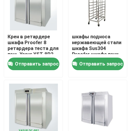
Продукция
Видео
Крен в ретардере
шкафы подноса
шкафа Proofer 8
нержавеющей стали
ретардера теста для
шкафа Sus304
Подовая печь для пекарни
печь Yasur YST-8R2
Proofer шкафа печи
220V 8kw
двойника 800x600
Отправить запрос
Отправить запрос
Хлебобулочная печь
Печь конвекции пекарни
Ретардер Proofer теста
Спиральный смеситель теста