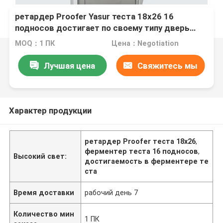
ретардер Proofer Yasur теста 18x26 16
подносов достигает по своему типу дверь
ферментера 2kw Proofer теста стеклянную
MOQ：1 ПК
Цена：Negotiation
Лучшая цена
Свяжитесь мы
Характер продукции
ретардер Proofer теста 18x26
,
ферментер теста 16 подносов
,
Высокий свет:
достигаемость в ферментере те
ста
Время доставки
рабочий день 7
Количество мин
1 ПК