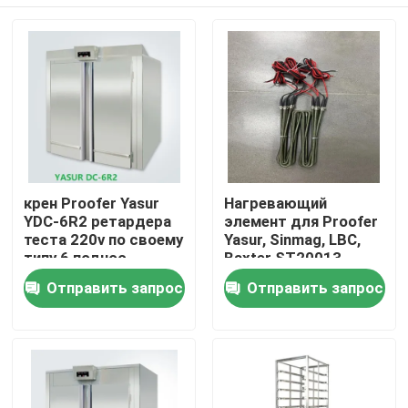
крен Proofer Yasur
Нагревающий
YDC-6R2 ретардера
элемент для Proofer
теста 220v по своему
Yasur, Sinmag, LBC,
типу 6 поднос
Baxter ST20013
шкафов 40X60cm
Дома
Отправить запрос
Отправить запрос
О Компании
Контакты