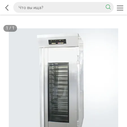
1
/
1