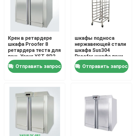
Продукция
Видео
Крен в ретардере
шкафы подноса
шкафа Proofer 8
нержавеющей стали
ретардера теста для
шкафа Sus304
Подовая печь для пекарни
печь Yasur YST-8R2
Proofer шкафа печи
220V 8kw
двойника 800x600
Отправить запрос
Отправить запрос
Хлебобулочная печь
Печь конвекции пекарни
Ретардер Proofer теста
Спиральный смеситель теста