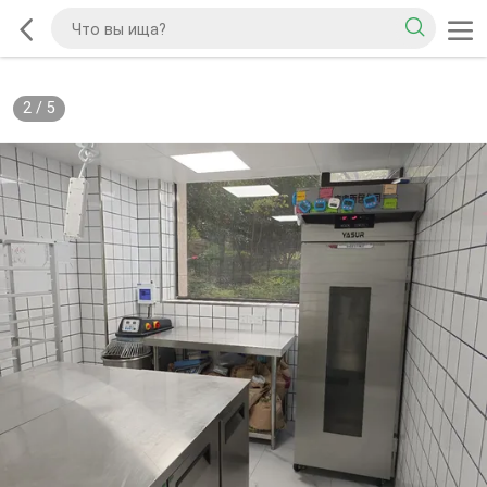
2
/
5