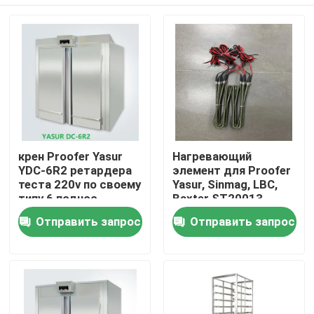
крен Proofer Yasur
Нагревающий
YDC-6R2 ретардера
элемент для Proofer
теста 220v по своему
Yasur, Sinmag, LBC,
типу 6 поднос
Baxter ST20013
шкафов 40X60cm
Дома
Отправить запрос
Отправить запрос
О Компании
Контакты