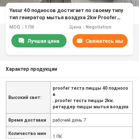
Yasur 40 подносов достигает по своему типу
тип генератор мытья воздуха 2kw Proofer
40X60cm теста пиццы распаровщика
MOQ：1 ПК
Цена：Negotiation
Лучшая цена
Свяжитесь мы
Характер продукции
proofer теста пиццы 40 подносо
в
Высокий свет:
,
proofer теста пиццы 2kw
,
ретардер пиццы мытья воздуха
Время доставки
рабочий день 7
Количество мин
1 ПК