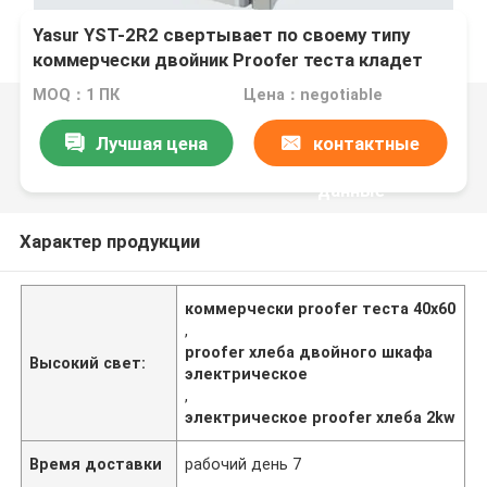
Yasur YST-2R2 свертывает по своему типу
коммерчески двойник Proofer теста кладет
подносы на полку 220V 2KW 40X60cm
MOQ：1 ПК
Цена：negotiable
Лучшая цена
контактные
данные
Характер продукции
коммерчески proofer теста 40x60
,
proofer хлеба двойного шкафа
Высокий свет:
электрическое
,
электрическое proofer хлеба 2kw
Время доставки
рабочий день 7