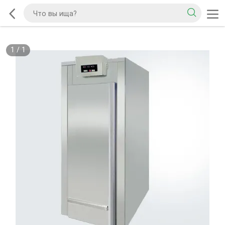
1
/
1