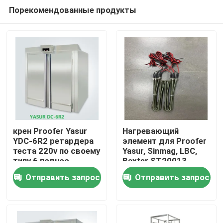
Порекомендованные продукты
крен Proofer Yasur
Нагревающий
YDC-6R2 ретардера
элемент для Proofer
теста 220v по своему
Yasur, Sinmag, LBC,
Дом
типу 6 поднос
Baxter ST20013
шкафов 40X60cm
Отправить запрос
Отправить запрос
Товары
Видео