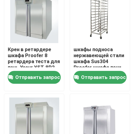
О нас
Тур по фабрике
Крен в ретардере
шкафы подноса
Контроль качества
шкафа Proofer 8
нержавеющей стали
ретардера теста для
шкафа Sus304
печь Yasur YST-8R2
Proofer шкафа печи
220V 8kw
двойника 800x600
Свяжитесь с нами
Отправить запрос
Отправить запрос
Подовая печь для пекарни
Хлебобулочная печь
Печь конвекции пекарни